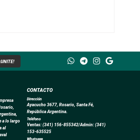
¡UNITE!
CONTACTO
Dirección
empresa
Ayacucho 3677, Rosario, Santa Fé,
Rosario,
República Argentina.
rgentina,
Teléfono
 a lo largo
Ventas: (341) 156-855342/Admin: (341)
a al
153-635525
aval
Whatsapp