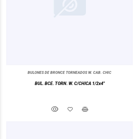
BULONES DE BRONCE TORNEADOS W. CAB. CHIC
BUL. BCE. TORN. W. C/CHICA 1/2x4"