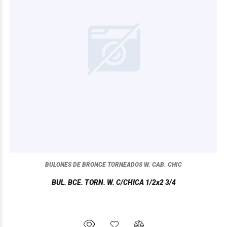
BULONES DE BRONCE TORNEADOS W. CAB. CHIC
BUL. BCE. TORN. W. C/CHICA 1/2x2 3/4