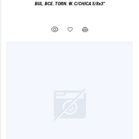
BUL. BCE. TORN. W. C/CHICA 5/8x3"