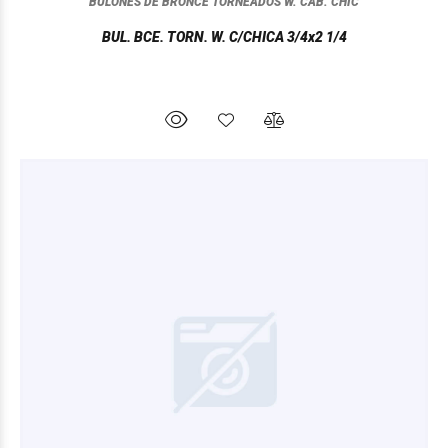
BULONES DE BRONCE TORNEADOS W. CAB. CHIC
BUL. BCE. TORN. W. C/CHICA 3/4x2 1/4