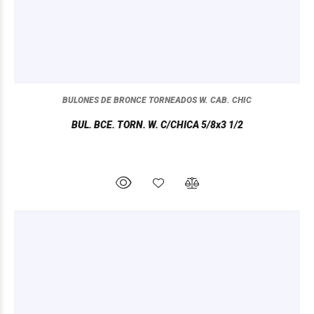
BULONES DE BRONCE TORNEADOS W. CAB. CHIC
BUL. BCE. TORN. W. C/CHICA 5/8x3 1/2