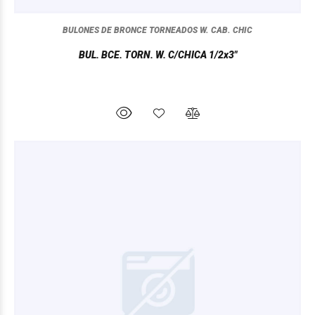
BULONES DE BRONCE TORNEADOS W. CAB. CHIC
BUL. BCE. TORN. W. C/CHICA 1/2x3"