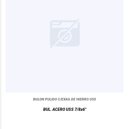
BULON PULIDO C/EXAG.DE HIERRO USS
BUL. ACERO USS 7/8x6"