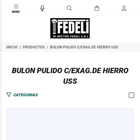
INICIO
PRODUCTOS
BULON PULIDO C/EXAG.DE HIERRO USS
BULON PULIDO C/EXAG.DE HIERRO
USS
CATEGORIAS