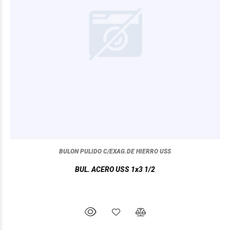
BULON PULIDO C/EXAG.DE HIERRO USS
BUL. ACERO USS 1x3 1/2