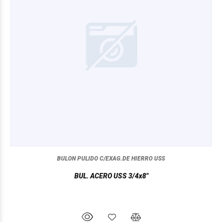
BULON PULIDO C/EXAG.DE HIERRO USS
BUL. ACERO USS 3/4x8"