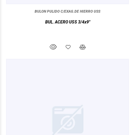
BULON PULIDO C/EXAG.DE HIERRO USS
BUL. ACERO USS 3/4x9"