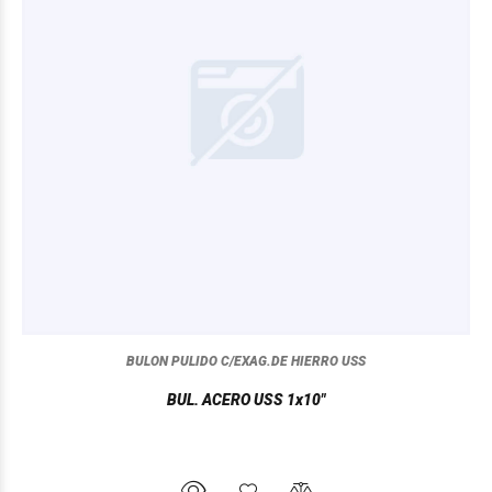
BULON PULIDO C/EXAG.DE HIERRO USS
BUL. ACERO USS 1x10"