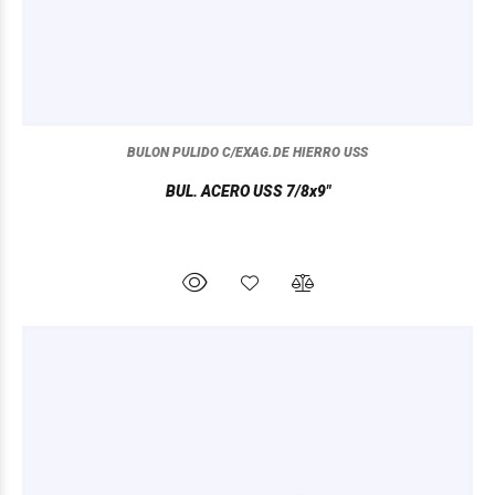
BULON PULIDO C/EXAG.DE HIERRO USS
BUL. ACERO USS 7/8x9"